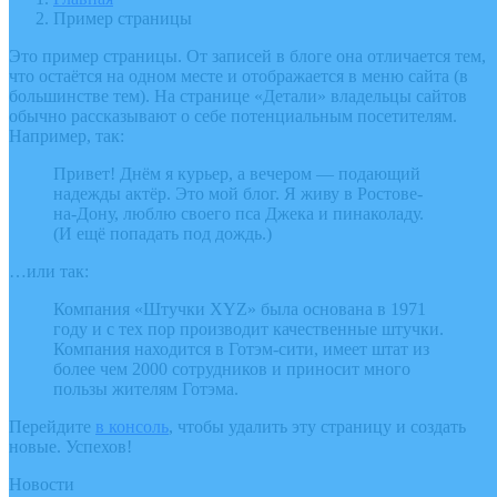
Пример страницы
Это пример страницы. От записей в блоге она отличается тем,
что остаётся на одном месте и отображается в меню сайта (в
большинстве тем). На странице «Детали» владельцы сайтов
обычно рассказывают о себе потенциальным посетителям.
Например, так:
Привет! Днём я курьер, а вечером — подающий
надежды актёр. Это мой блог. Я живу в Ростове-
на-Дону, люблю своего пса Джека и пинаколаду.
(И ещё попадать под дождь.)
…или так:
Компания «Штучки XYZ» была основана в 1971
году и с тех пор производит качественные штучки.
Компания находится в Готэм-сити, имеет штат из
более чем 2000 сотрудников и приносит много
пользы жителям Готэма.
Перейдите
в консоль
, чтобы удалить эту страницу и создать
новые. Успехов!
Новости