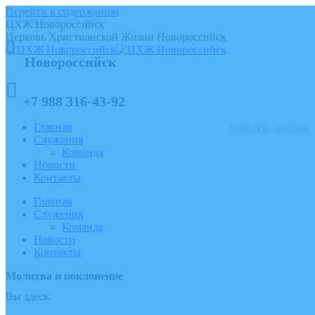
Перейти к содержанию
Суворовская, д.71а
ЦХЖ Новороссийск
Церковь Христианской Жизни Новороссийск
Новороссийск
+7 988 316-43-92
Заказать звонок
Главная
Служения
Команда
Новости
Контакты
Главная
Служения
Команда
Новости
Контакты
Молитва и поклонение
Вы здесь: