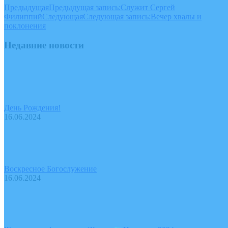
Предыдущая
Предыдущая запись:
Служит Сергей
Филиппий
Следующая
Следующая запись:
Вечер хвалы и
поклонения
Недавние новости
День Рождения!
16.06.2024
Воскресное Богослужение
16.06.2024